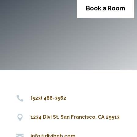
Book a Room

(523) 486-3562

1234 Divi St, San Francisco, CA 29513

info@divibnb.com