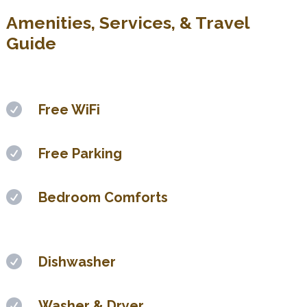
Amenities, Services, & Travel
Guide

Free WiFi

Free Parking

Bedroom Comforts

Dishwasher

Washer & Dryer